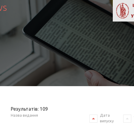
ws
Результатів: 109
Назва видання
Дата
випуску