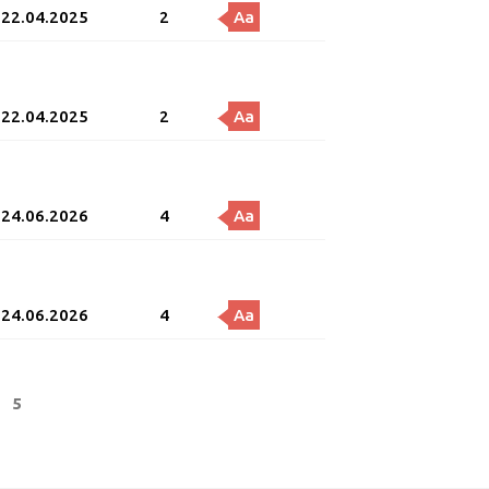
22.04.2025
2
Aa
22.04.2025
2
Aa
24.06.2026
4
Aa
24.06.2026
4
Aa
Page
ge
5