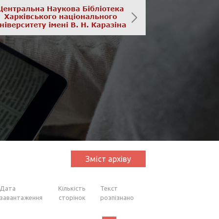
Зміст архіву
Дата
Кількість
Текст
завантаження
сторінок
розпізнано