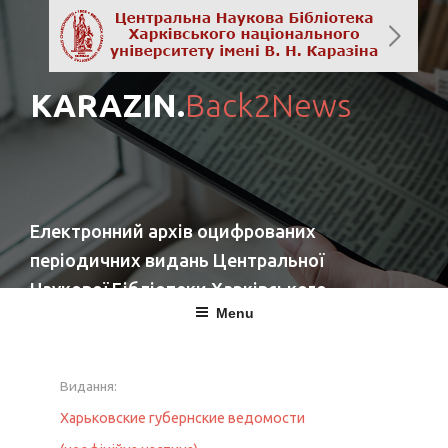
KARAZIN.
Back2News
Електронний архів оцифрованих
періодичних видань Центральної
Наукової Бібліотеки Харківського
Menu
національного університету імені
В. Н. Каразіна
Видання:
повернутись
Харьковские губернские ведомости