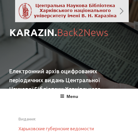
KARAZIN.
Back2News
Електронний архів оцифрованих
періодичних видань Центральної
Наукової Бібліотеки Харківського
Menu
національного університету імені
В. Н. Каразіна
Видання:
повернутись
Харьковские губернские ведомости