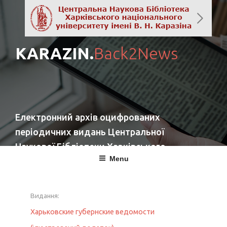
KARAZIN.
Back2News
Електронний архів оцифрованих
періодичних видань Центральної
Наукової Бібліотеки Харківського
Menu
національного університету імені
В. Н. Каразіна
Видання:
повернутись
Харьковские губернские ведомости