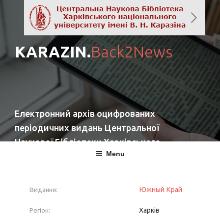
KARAZIN.
Back2News
Електронний архів оцифрованих
періодичних видань Центральної
Наукової Бібліотеки Харківського
Menu
національного університету імені
В. Н. Каразіна
Видання:
Южный Край
повернутись
Регіон:
Харків