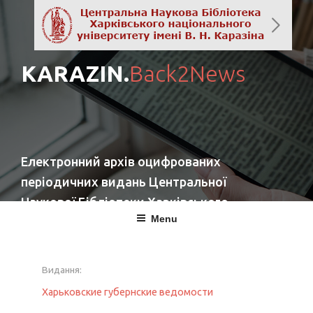
KARAZIN.
Back2News
Електронний архів оцифрованих
періодичних видань Центральної
Наукової Бібліотеки Харківського
Menu
національного університету імені
В. Н. Каразіна
Видання:
повернутись
Харьковские губернские ведомости