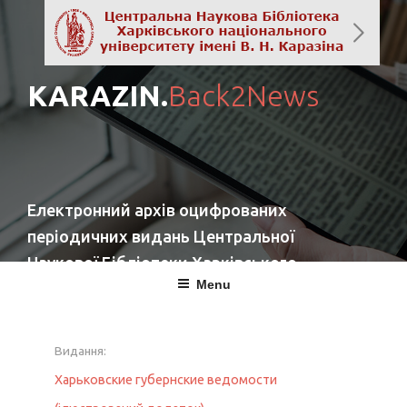
KARAZIN.
Back2News
Електронний архів оцифрованих
періодичних видань Центральної
Наукової Бібліотеки Харківського
Menu
національного університету імені
В. Н. Каразіна
Видання:
повернутись
Харьковские губернские ведомости