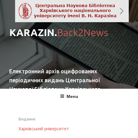
KARAZIN.
Back2News
Електронний архів оцифрованих
періодичних видань Центральної
Наукової Бібліотеки Харківського
Menu
національного університету імені
В. Н. Каразіна
Видання:
повернутись
Харківський університет