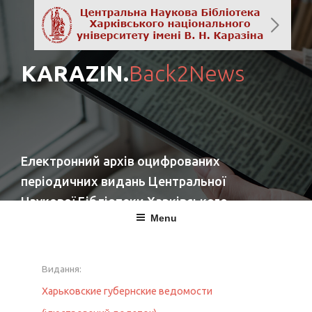
KARAZIN.
Back2News
Електронний архів оцифрованих
періодичних видань Центральної
Наукової Бібліотеки Харківського
Menu
національного університету імені
В. Н. Каразіна
Видання:
повернутись
Харьковские губернские ведомости