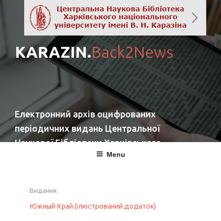
KARAZIN.
Back2News
Електронний архів оцифрованих
періодичних видань Центральної
Наукової Бібліотеки Харківського
Menu
національного університету імені
В. Н. Каразіна
Видання:
повернутись
Южный Край (ілюстрований додаток)