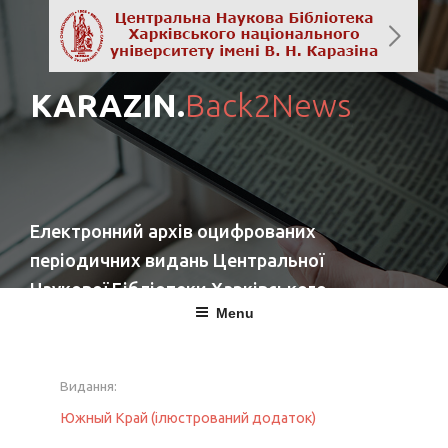
KARAZIN.
Back2News
Електронний архів оцифрованих
періодичних видань Центральної
Наукової Бібліотеки Харківського
Menu
національного університету імені
В. Н. Каразіна
Видання:
повернутись
Южный Край (ілюстрований додаток)