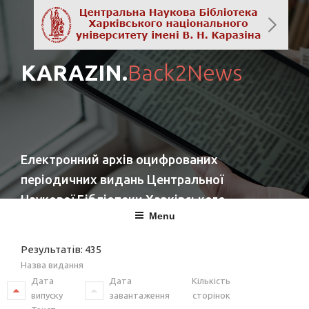
KARAZIN.
Back2News
Електронний архів оцифрованих
періодичних видань Центральної
Наукової Бібліотеки Харківського
Menu
національного університету імені
В. Н. Каразіна
Результатів: 435
Назва видання
Дата
Дата
Кількість
випуску
завантаження
сторінок