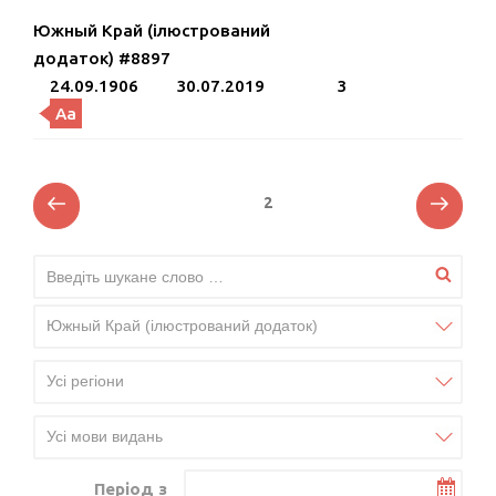
Южный Край (ілюстрований
додаток) #8897
24.09.1906
30.07.2019
3
Aa
Posts
Previous
Next
Page
2
page
page
pagination
Період з