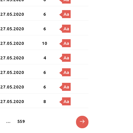
27.05.2020
6
Aa
27.05.2020
6
Aa
27.05.2020
10
Aa
27.05.2020
4
Aa
27.05.2020
6
Aa
27.05.2020
6
Aa
27.05.2020
8
Aa
Next
e
Page
…
559
page