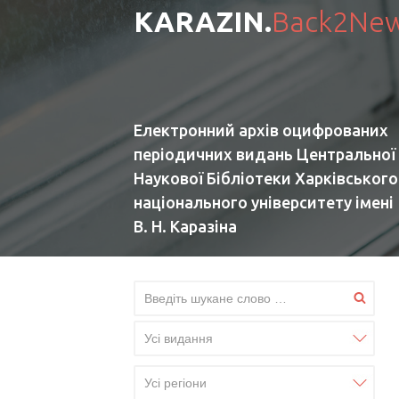
KARAZIN.
Back2Ne
Електронний архів оцифрованих
періодичних видань Центральної
Наукової Бібліотеки Харківського
національного університету імені
В. Н. Каразіна