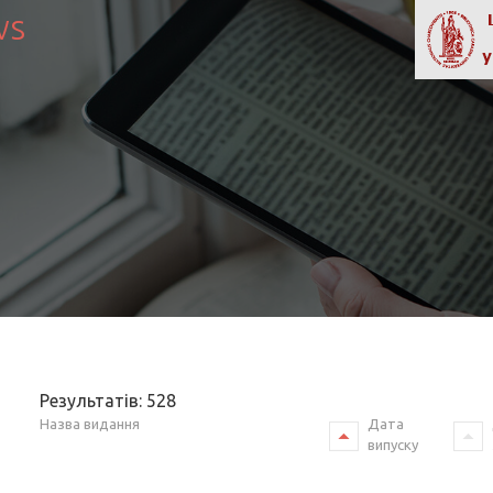
ws
Результатів: 528
Назва видання
Дата
випуску