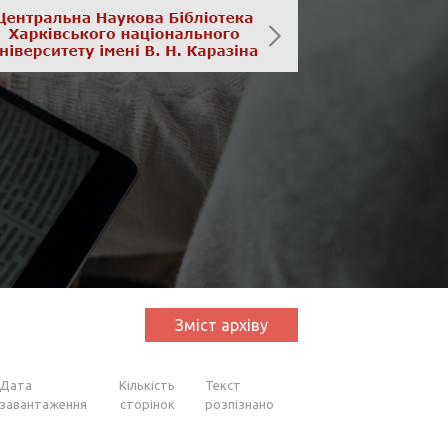
Зміст архіву
Дата
Кількість
Текст
завантаження
сторінок
розпізнано